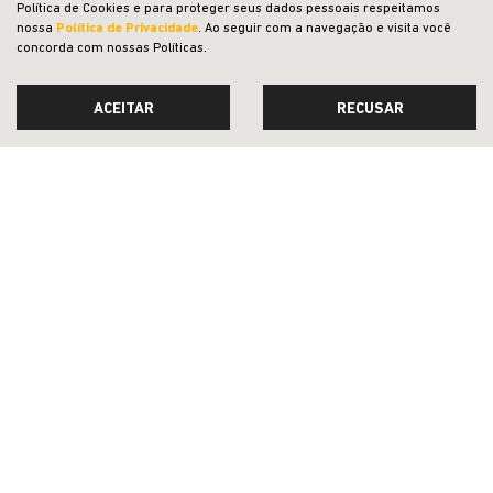
Política de Cookies e para proteger seus dados pessoais respeitamos
NOVOS
nossa
Política de Privacidade
. Ao seguir com a navegação e visita você
concorda com nossas Políticas.
VENDAS DIRETAS
JEEP ACESSÍVEL
ACEITAR
RECUSAR
SOLUÇÕES FINANCEIRAS
PÓS-VENDAS
INSTITUCIONAL
COMPARATIVO
Desacelere. Seu bem maior é a vida.