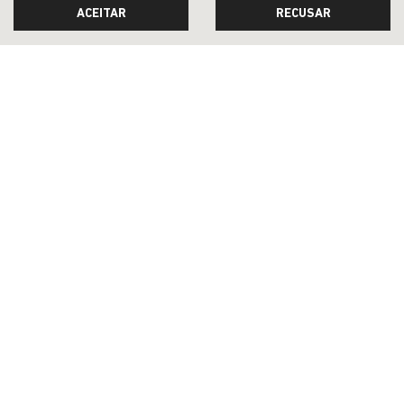
ACEITAR
RECUSAR
De: R$ 174.990,00
R$ 147.990,00
CONFIRA A OFERTA
RENEGADE
Renegade Altitude T270 4X2 2027