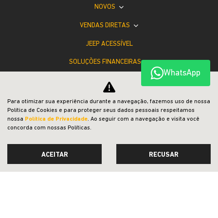
NOVOS
VENDAS DIRETAS
JEEP ACESSÍVEL
SOLUÇÕES FINANCEIRAS
WhatsApp
PÓS-VENDAS
INSTITUCIONAL
Para otimizar sua experiência durante a navegação, fazemos uso de nossa
Política de Cookies e para proteger seus dados pessoais respeitamos
COMPARATIVO
nossa
Política de Privacidade
. Ao seguir com a navegação e visita você
concorda com nossas Políticas.
ACEITAR
RECUSAR
Desacelere. Seu bem maior é a vida.