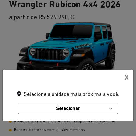
Wrangler Rubicon 4x4 2026
a partir de R$ 529.990,00
X
Selecione a unidade mais próxima a você.
Azul Hydro
Selecionar
Apple Carplay e Android Auto com espelhamento sem fio
Bancos dianteiros com ajustes eletricos