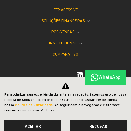
JEEP ACESSÍVEL
SOLUÇÕES FINANCEIRAS
PÓS-VENDAS
INSTITUCIONAL
COMPARATIVO
WhatsApp
Para otimizar sua experiência durante a navegação, fazemos uso de nossa
Desacelere. Seu bem maior é a vida.
Política de Cookies e para proteger seus dados pessoais respeitamos
nossa
Política de Privacidade
. Ao seguir com a navegação e visita você
concorda com nossas Políticas.
ACEITAR
RECUSAR