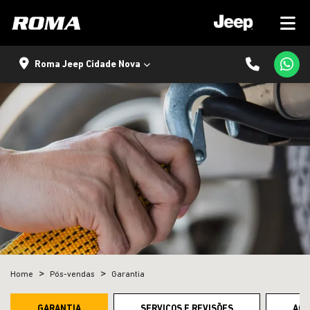
Roma Jeep Cidade Nova
Home
Pós-vendas
Garantia
GARANTIA
SERVIÇOS E REVISÕES
ACE