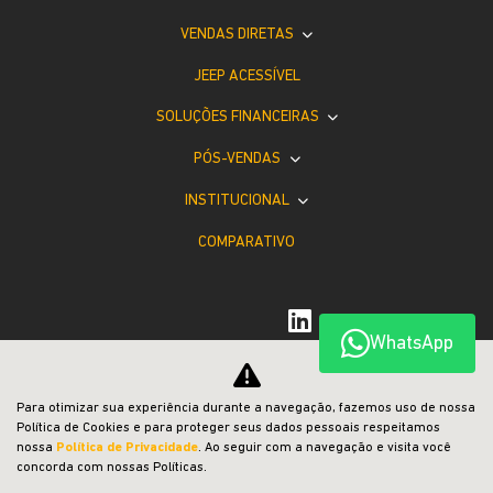
VENDAS DIRETAS
JEEP ACESSÍVEL
SOLUÇÕES FINANCEIRAS
PÓS-VENDAS
INSTITUCIONAL
COMPARATIVO
WhatsApp
Desacelere. Seu bem maior é a vida.
Para otimizar sua experiência durante a navegação, fazemos uso de nossa
Política de Cookies e para proteger seus dados pessoais respeitamos
nossa
Política de Privacidade
. Ao seguir com a navegação e visita você
concorda com nossas Políticas.